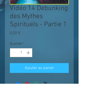
Vidéo 14 Debunking
des Mythes
Spirituels - Partie 1
Prix
0,00 €
Quantité
*
Ajouter au panier
Les enseignements suivent un chemin
logique et progressif ;
il est conseillé de
voir les vidéos dans l'ordre et sans en
omettre