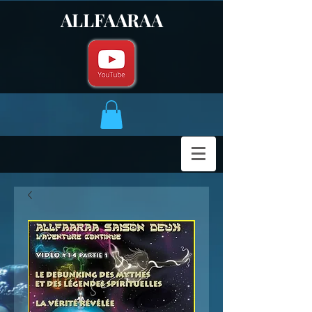
ALLFAARAA