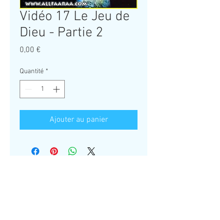
Vidéo 17 Le Jeu de
Dieu - Partie 2
Prix
0,00 €
Quantité
*
Ajouter au panier
Les enseignements suivent un chemin
logique et progressif ;
il est conseillé de
voir les vidéos dans l'ordre et sans en
omettre