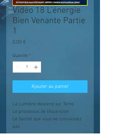
Vidéo 18 L'énergie
Bien Venante Partie
1
Prix
0,00 €
Quantité
*
Ajouter au panier
La Lumière descend sur Terre
Le processus de l'Ascencion
Le Secret que vous ne connaissez
pas