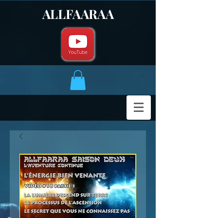
ALLFAARAA