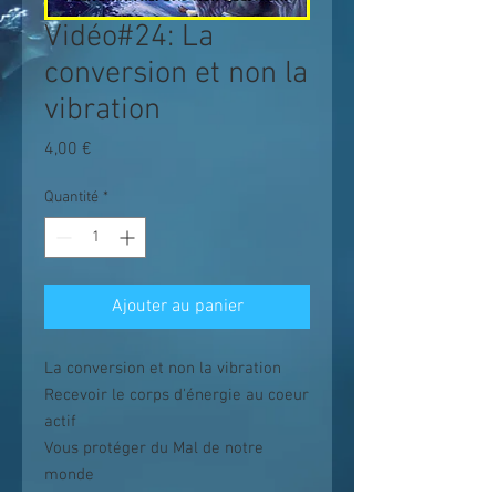
Vidéo#24: La
conversion et non la
vibration
Prix
4,00 €
Quantité
*
Ajouter au panier
La conversion et non la vibration
Recevoir le corps d'énergie au coeur
actif
Vous protéger du Mal de notre
monde