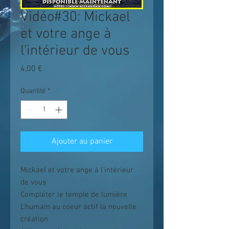
Vidéo#30: Mickael
et votre ange à
l'intérieur de vous
Prix
4,00 €
Quantité
*
Ajouter au panier
Mickael et votre ange à l'intérieur
de vous
Compléter le temple de lumière
L'humain au coeur actif la nouvelle
création