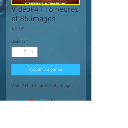
Vidéo#41 : 6 heures
et 85 images
Prix
4,00 €
Quantité
*
Ajouter au panier
Vidéo#41 : 6 heures et 85 images
Les enseignements suivent un chemin
logique et progressif ;
il est conseillé de
voir les vidéos dans l'ordre et sans en