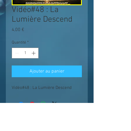
Vidéo#48 : La
Lumière Descend
Prix
4,00 €
Quantité
*
Ajouter au panier
Vidéo#48 : La Lumière Descend
Les enseignements suivent un chemin
logique et progressif ;
il est conseillé de
voir les vidéos dans l'ordre et sans en