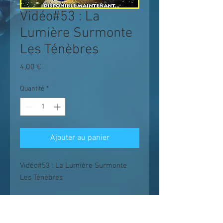
Vidéo#53 : La
Lumière Surmonte
Les Ténèbres
Prix
4,00 €
Quantité
*
Ajouter au panier
Vidéo#53 : La Lumière Surmonte
Les Ténèbres
Les enseignements suivent un chemin