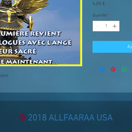
Prix
4,00 €
Quantité
*
Aj
vient
©
2018 ALLFAARAA USA