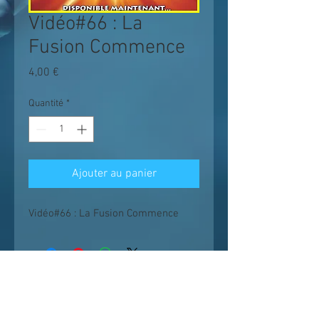
Vidéo#66 : La
Fusion Commence
Prix
4,00 €
Quantité
*
Ajouter au panier
Vidéo#66 : La Fusion Commence
Les enseignements suivent un chemin
logique et progressif ;
il est conseillé de
voir les vidéos dans l'ordre et sans en