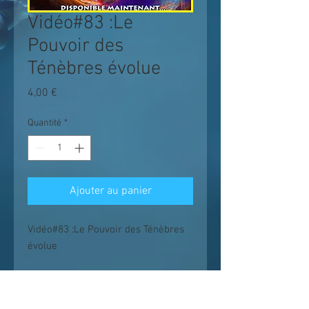
Vidéo#83 :Le
Pouvoir des
Ténèbres évolue
Prix
4,00 €
Quantité
*
Ajouter au panier
Vidéo#83 :Le Pouvoir des Ténèbres
évolue
Les enseignements suivent un chemin