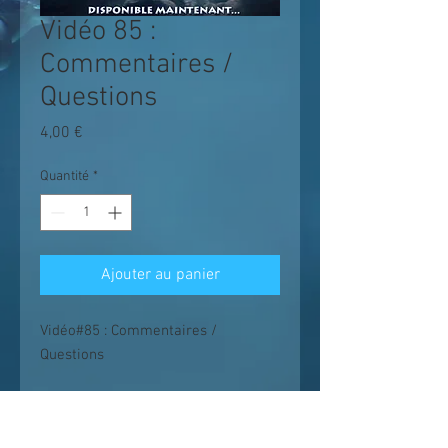
Vidéo 85 :
Commentaires /
Questions
Prix
4,00 €
Quantité
*
Ajouter au panier
Vidéo#85 : Commentaires /
Questions
Les enseignements suivent un chemin