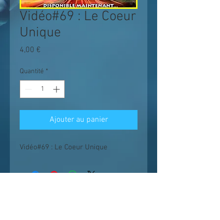
Vidéo#69 : Le Coeur
Unique
Prix
4,00 €
Quantité
*
Ajouter au panier
Vidéo#69 : Le Coeur Unique
Les enseignements suivent un chemin
logique et progressif ;
il est conseillé de
voir les vidéos dans l'ordre et sans en