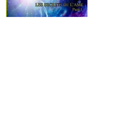
le pack complet SAISON
:
1
20 €
ACHETER ICI