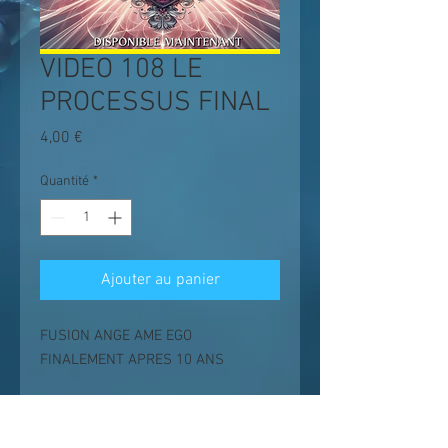
VIDEO 108 LE
PROCESSUS FINAL
Prix
4,00 €
Quantité
*
Ajouter au panier
FUSION ANGE AME EGO
FINALEMENT APRES 10 ANS