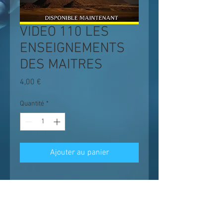
VIDEO 110 LES
ENSEIGNEMENTS
DES MAITRES
Prix
4,00 €
Quantité
*
Ajouter au panier
Les enseignements suivent un chemin
logique et progressif ;
il est conseillé de