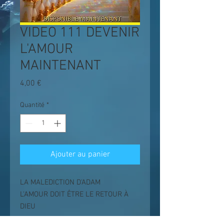
VIDEO 111 DEVENIR
L'AMOUR
MAINTENANT
Prix
4,00 €
Quantité
*
Ajouter au panier
LA MALEDICTION D'ADAM
L'AMOUR DOIT ÊTRE LE RETOUR À
DIEU