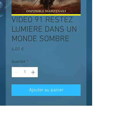
VIDEO 91 RESTEZ
LUMIERE DANS UN
MONDE SOMBRE
Prix
4,00 €
Quantité
*
Ajouter au panier
Les enseignements suivent un chemin
logique et progressif ;
il est conseillé de