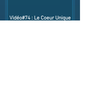
Vidéo#74 : Le Coeur Unique
Permanent
Prix
4,00 €